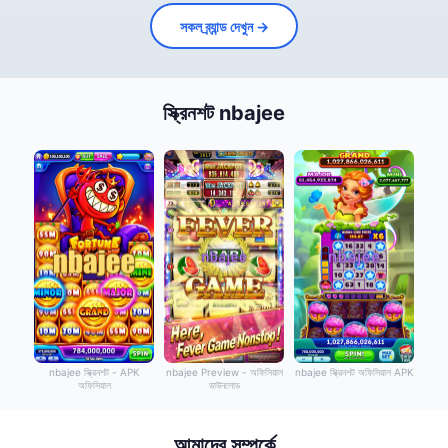
সকল ব্র্যান্ড দেখুন →
স্ক্রিনশট nbajee
nbajee স্ক্রিনশট - APK
nbajee Preview - অফিসিয়াল
nbajee স্ক্রিনশট অফিসিয়াল APK
অফিসিয়াল
ডাউনলোড
আমাদের সম্পর্কে