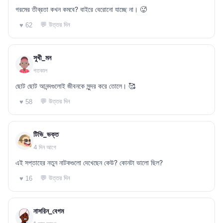
গরমের তীব্রতা কখন কমবে? বাইরে বেরোনো যাচ্ছে না। 🥵
💬 উত্তর দিন
♥ 62
সুখী_মন
গতকাল
ছোট ছোট আনন্দগুলোই জীবনকে সুন্দর করে তোলে। 🥰
💬 উত্তর দিন
♥ 58
টিভি_ভক্ত
4 দিন আগে
এই সপ্তাহের নতুন নাটকগুলো দেখেছেন কেউ? কোনটা ভালো ছিল?
💬 উত্তর দিন
♥ 16
নাসরিন_বেগম