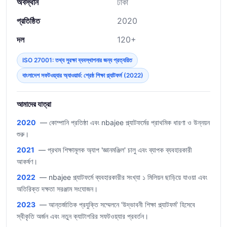
অবস্থান
ঢাকা
প্রতিষ্ঠিত
2020
দল
120+
ISO 27001: তথ্য সুরক্ষা ব্যবস্থাপনার জন্য প্রত্যয়িত
বাংলাদেশ সফটওয়্যার অ্যাওয়ার্ড: শ্রেষ্ঠ শিক্ষা প্ল্যাটফর্ম (2022)
আমাদের যাত্রা
2020
— কোম্পানি প্রতিষ্ঠা এবং nbajee প্ল্যাটফর্মের প্রাথমিক ধারণা ও উন্নয়ন
শুরু।
2021
— প্রথম শিক্ষামূলক অ্যাপ 'জ্ঞানমঞ্জিল' চালু এবং ব্যাপক ব্যবহারকারী
আকর্ষণ।
2022
— nbajee প্ল্যাটফর্মে ব্যবহারকারীর সংখ্যা ১ মিলিয়ন ছাড়িয়ে যাওয়া এবং
অতিরিক্ত দক্ষতা সরঞ্জাম সংযোজন।
2023
— আন্তর্জাতিক প্রযুক্তি সম্মেলনে 'উদ্ভাবনী শিক্ষা প্ল্যাটফর্ম' হিসেবে
স্বীকৃতি অর্জন এবং নতুন ক্যাটাগরির সফটওয়্যার প্রবর্তন।