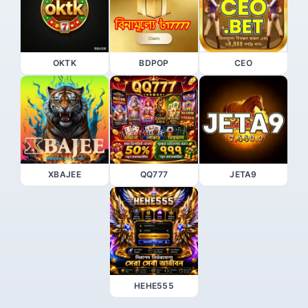
OKTK
BDPOP
CEO
XBAJEE
QQ777
JETA9
HEHE555