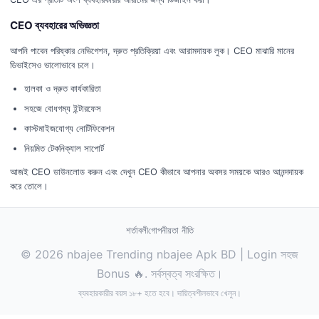
CEO ব্যবহারের অভিজ্ঞতা
আপনি পাবেন পরিষ্কার নেভিগেশন, দ্রুত প্রতিক্রিয়া এবং আরামদায়ক লুক। CEO মাঝারি মানের
ডিভাইসেও ভালোভাবে চলে।
হালকা ও দ্রুত কার্যকারিতা
সহজে বোধগম্য ইন্টারফেস
কাস্টমাইজযোগ্য নোটিফিকেশন
নিয়মিত টেকনিক্যাল সাপোর্ট
আজই CEO ডাউনলোড করুন এবং দেখুন CEO কীভাবে আপনার অবসর সময়কে আরও আনন্দদায়ক
করে তোলে।
শর্তাবলী
গোপনীয়তা নীতি
© 2026 nbajee Trending nbajee Apk BD | Login সহজ
Bonus 🔥. সর্বস্বত্ব সংরক্ষিত।
ব্যবহারকারীর বয়স ১৮+ হতে হবে। দায়িত্বশীলভাবে খেলুন।